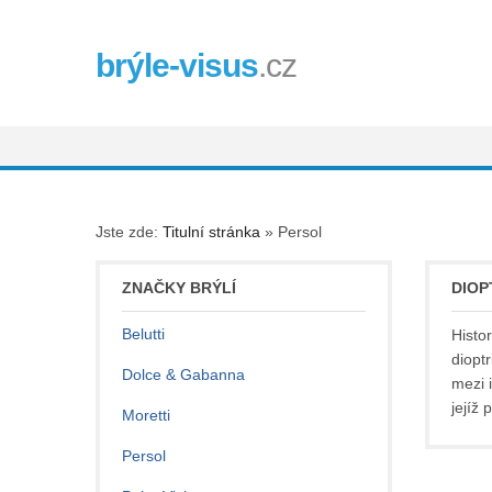
brýle-visus
.cz
Jste zde:
Titulní stránka
»
Persol
ZNAČKY BRÝLÍ
DIOP
Belutti
Histo
diopt
Dolce & Gabanna
mezi 
jejíž
Moretti
Persol