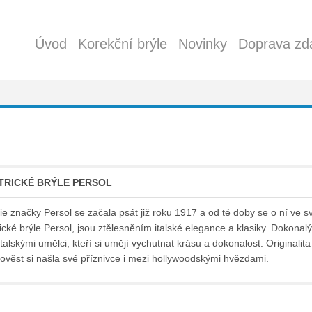
Úvod
Korekční brýle
Novinky
Doprava zd
TRICKÉ BRÝLE PERSOL
rie značky Persol se začala psát již roku 1917 a od té doby se o ní ve sv
rické brýle Persol, jsou ztělesněním italské elegance a klasiky. Dokonalý
italskými umělci, kteří si umějí vychutnat krásu a dokonalost. Originalit
 pověst si našla své příznivce i mezi hollywoodskými hvězdami.