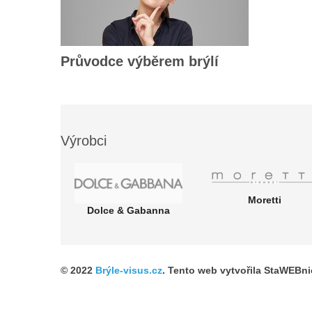
Průvodce výběrem brýlí
Výrobci
Moretti
ti
Dolce & Gabanna
© 2022
Brýle-visus.cz
. Tento web vytvořila StaWEBn