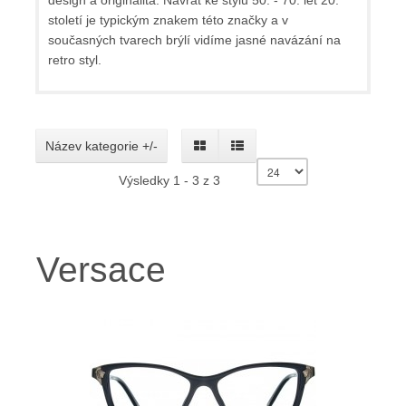
design a originalita. Návrat ke stylu 50. - 70. let 20.
století je typickým znakem této značky a v
současných tvarech brýlí vidíme jasné navázání na
retro styl.
Název kategorie +/-
Výsledky 1 - 3 z 3
Versace